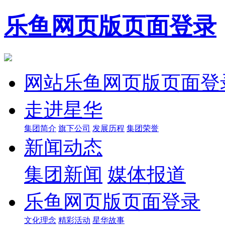
乐鱼网页版页面登录
网站乐鱼网页版页面登
走进星华
集团简介
旗下公司
发展历程
集团荣誉
新闻动态
集团新闻
媒体报道
乐鱼网页版页面登录
文化理念
精彩活动
星华故事