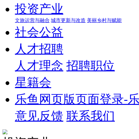
投资产业
文旅运营与融合
城市更新与改造
美丽乡村与赋能
社会公益
人才招聘
人才理念
招聘职位
星籍会
乐鱼网页版页面登录-乐
意见反馈
联系我们