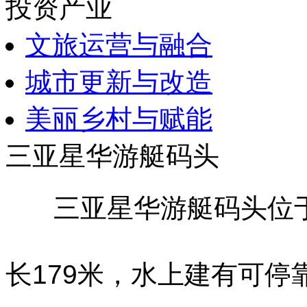
投资产业
文旅运营与融合
城市更新与改造
美丽乡村与赋能
三亚星华游艇码头
三亚星华游艇码头
位
长
179
米，水上建有可停