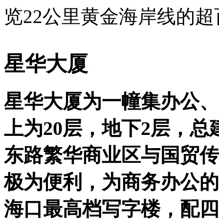
览22公里黄金海岸线的
星华大厦
星华大厦为一幢集办公、
上为20层，地下2层，总建
东路繁华商业区与国贸传
极为便利，为商务办公的
海口最高档写字楼，配四