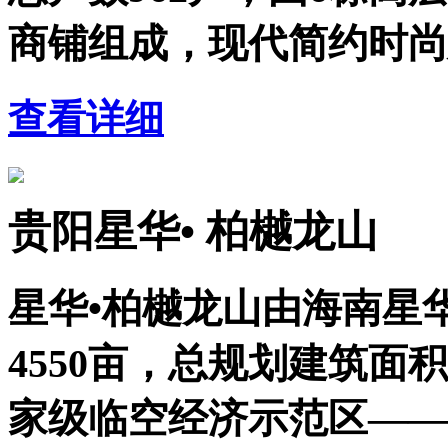
商铺组成，现代简约时尚
查看详细
贵阳星华• 柏樾龙山
星华•柏樾龙山由海南星
4550亩，总规划建筑面
家级临空经济示范区——