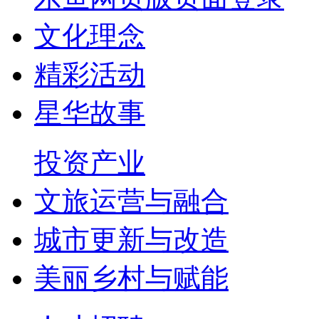
文化理念
精彩活动
星华故事
投资产业
文旅运营与融合
城市更新与改造
美丽乡村与赋能