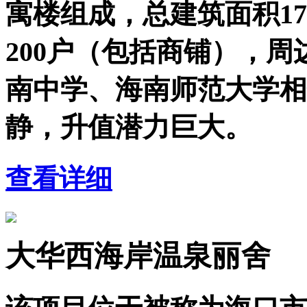
寓楼组成，总建筑面积178
200户（包括商铺），
南中学、海南师范大学相
静，升值潜力巨大。
查看详细
大华西海岸温泉丽舍