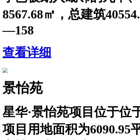
8567.68㎡，总建筑405
—158
查看详细
景怡苑
星华·景怡苑项目位于位
项目用地面积为6090.