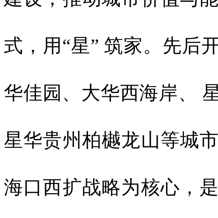
式，用“星” 筑家。先
华佳园、大华西海岸、 
星华贵州柏樾龙山等城
海口西扩战略为核心，