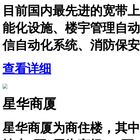
目前国内最先进的宽带上
能化设施、楼宇管理自动
信自动化系统、消防保安
查看详细
星华商厦
星华商厦为商住楼，其中