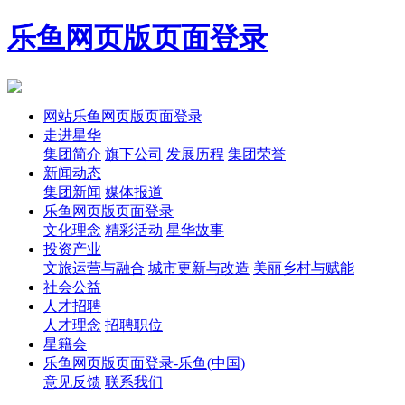
乐鱼网页版页面登录
网站乐鱼网页版页面登录
走进星华
集团简介
旗下公司
发展历程
集团荣誉
新闻动态
集团新闻
媒体报道
乐鱼网页版页面登录
文化理念
精彩活动
星华故事
投资产业
文旅运营与融合
城市更新与改造
美丽乡村与赋能
社会公益
人才招聘
人才理念
招聘职位
星籍会
乐鱼网页版页面登录-乐鱼(中国)
意见反馈
联系我们