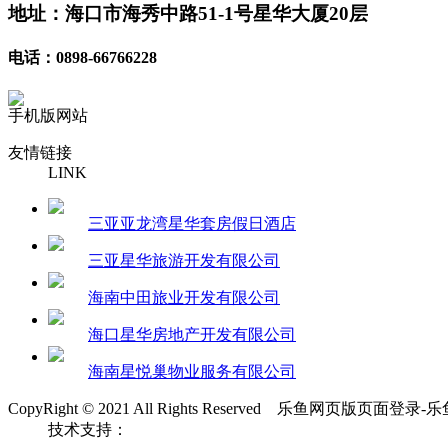
地址：海口市海秀中路51-1号星华大厦20层
电话：0898-66766228
手机版网站
友情链接
LINK
三亚亚龙湾星华套房假日酒店
三亚星华旅游开发有限公司
海南中田旅业开发有限公司
海口星华房地产开发有限公司
海南星悦巢物业服务有限公司
CopyRight © 2021 All Rights Reserved 乐鱼网页版页面登
技术支持：