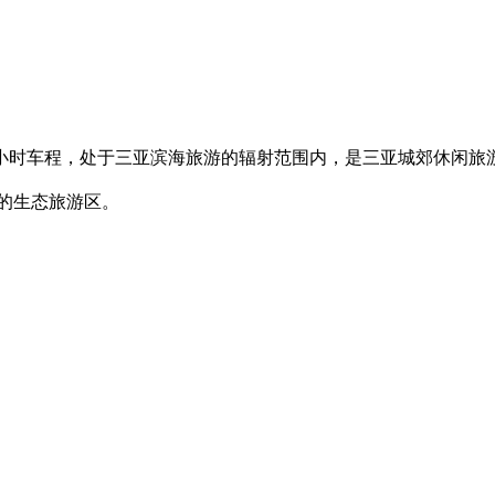
小时车程，处于三亚滨海旅游的辐射范围内，是三亚城郊休闲旅
的生态旅游区。